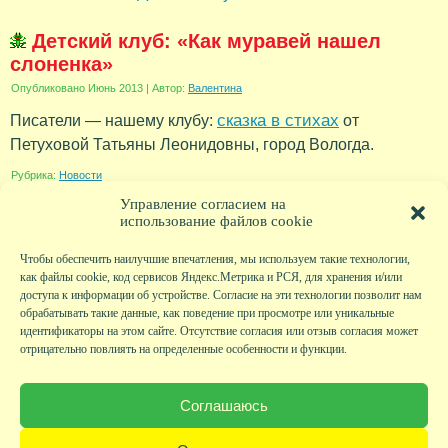
Детский клуб: «Как муравей нашел
слоненка»
Опубликовано
Июнь 2013
|
Автор:
Валентина
сказка в стихах
Писатели — нашему клубу:
от
Петуховой Татьяны Леонидовны, город Вологда.
Рубрика:
Новости
Управление согласием на
использование файлов cookie
Чтобы обеспечить наилучшие впечатления, мы используем такие технологии,
как файлы cookie, код сервисов Яндекс.Метрика и РСЯ, для хранения и/или
доступа к информации об устройстве. Согласие на эти технологии позволит нам
обрабатывать такие данные, как поведение при просмотре или уникальные
идентификаторы на этом сайте. Отсутствие согласия или отзыв согласия может
отрицательно повлиять на определенные особенности и функции.
Главная
|
Фото
|
Экскурсии
|
Всякая всячина
|
Детский клуб
|
Хобби-клуб
|
Живая
страничка
|
Новости
|
Авторы
|
Гостевая книга
|
Контакты
|
Друзья сайта
|
Карта
Соглашаюсь
сайта
© KVAclub.ru, 2008-2026. Все права защищены.