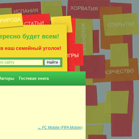
ересно будет всем!
 в наш семейный уголок!
Авторы
Гостевая книга
←
FC Mobile (FIFA Mobile)