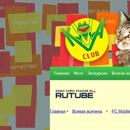
Главная
Фото
Экскурсии
Всякая в
Главная
•
Всякая всячина
•
FC Mobile