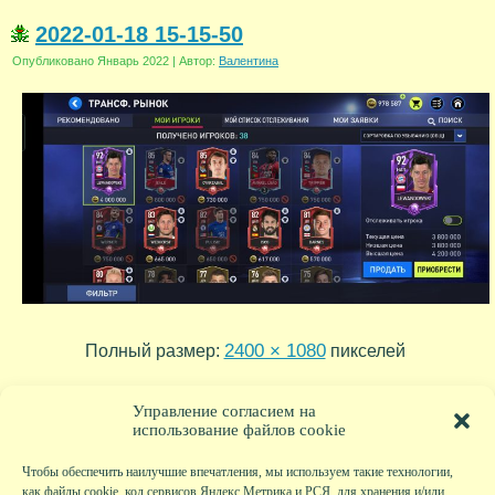
2022-01-18 15-15-50
Опубликовано
Январь 2022
|
Автор:
Валентина
2400 × 1080
Полный размер:
пикселей
2022-01-18 15-16-26
2022-01-18 15-13-32
»
«
Управление согласием на
использование файлов cookie
Чтобы обеспечить наилучшие впечатления, мы используем такие технологии,
как файлы cookie, код сервисов Яндекс.Метрика и РСЯ, для хранения и/или