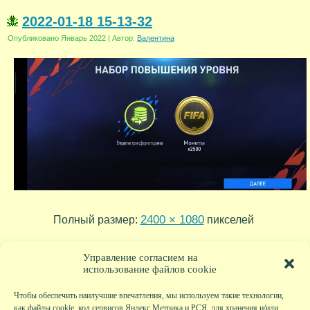
2022-01-18 15-13-32
Опубликовано
Январь 2022
|
Автор:
Валентина
2400 × 1080
Полный размер:
пикселей
2022-01-18 15-15-50
Screenshot_20210528-103314
»
«
Управление согласием на
использование файлов cookie
Чтобы обеспечить наилучшие впечатления, мы используем такие технологии,
как файлы cookie, код сервисов Яндекс.Метрика и РСЯ, для хранения и/или