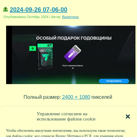
2024-09-26 07-06-00
Опубликовано
Октябрь 2024
|
Автор:
Валентина
2400 × 1080
Полный размер:
пикселей
2024-09-26 12-05-03
2024-09-24 13-50-21
»
«
Управление согласием на
использование файлов cookie
Чтобы обеспечить наилучшие впечатления, мы используем такие технологии,
как файлы cookie, код сервисов Яндекс.Метрика и РСЯ, для хранения и/или