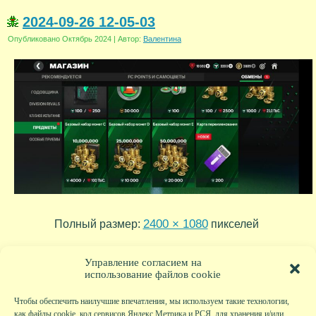
2024-09-26 12-05-03
Опубликовано
Октябрь 2024
|
Автор:
Валентина
2400 × 1080
Полный размер:
пикселей
2024-10-02 17-51-36
2024-09-26 07-06-00
»
«
Управление согласием на
использование файлов cookie
Чтобы обеспечить наилучшие впечатления, мы используем такие технологии,
как файлы cookie, код сервисов Яндекс.Метрика и РСЯ, для хранения и/или