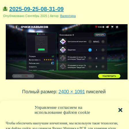
2025-09-25-08-31-09
Опубликовано
Сентябрь 2025
|
Автор:
Валентина
2400 × 1091
Полный размер:
пикселей
2025-09-25-13-31-23
2025-09-25-08-30-18
»
«
Управление согласием на
использование файлов cookie
Чтобы обеспечить наилучшие впечатления, мы используем такие технологии,
как файлы cookie, код сервисов Яндекс.Метрика и РСЯ, для хранения и/или