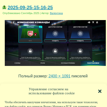
2025-09-25-15-16-25
Опубликовано
Сентябрь 2025
|
Автор:
Валентина
2400 × 1091
Полный размер:
пикселей
2025-09-25-15-52-28
2025-09-25-15-16-20
»
«
Управление согласием на
использование файлов cookie
Чтобы обеспечить наилучшие впечатления, мы используем такие технологии,
как файлы cookie, код сервисов Яндекс.Метрика и РСЯ, для хранения и/или