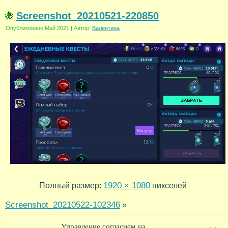
Screenshot_20210521-220850
Опубликовано
Май 2021
|
Автор:
Валентина
1920 × 1080
Полный размер:
пикселей
Screenshot_20210522-102346
»
Screenshot_20210521-205507
«
Управление согласием на