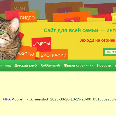
Сайт для всей семьи — инт
Заходи на огонек
сячина
Детский клуб
Хобби-клуб
Живая страничка
Новости
 (FIFA Mobile)
• Screenshot_2023-09-26-10-19-23-00_83166ce233