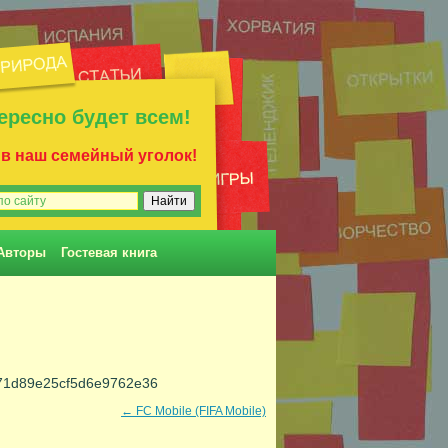
ересно будет всем!
 в наш семейный уголок!
Авторы
Гостевая книга
f71d89e25cf5d6e9762e36
←
FC Mobile (FIFA Mobile)