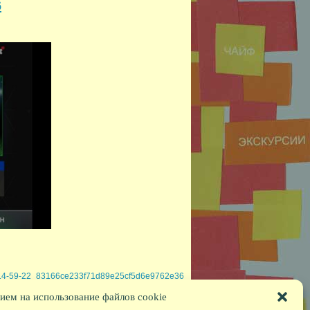
6
-14-59-22_83166ce233f71d89e25cf5d6e9762e36
ием на использование файлов cookie