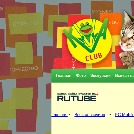
Главная
Фото
Экскурсии
Всякая в
Главная
•
Всякая всячина
•
FC Mobile