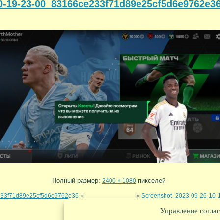
0-19-23-00_83166ce233f71d89e25cf5d6e9762e3
Полный размер:
пикселей
2400 × 1080
»
«
233f71d89e25cf5d6e9762e36
Screenshot_2023-09-26-10
Управление соглас