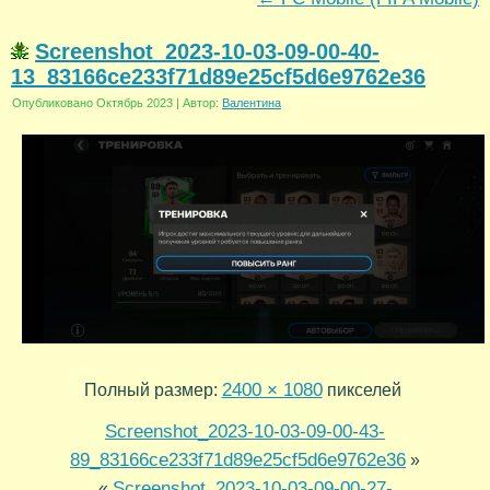
Screenshot_2023-10-03-09-00-40-
13_83166ce233f71d89e25cf5d6e9762e36
Опубликовано
Октябрь 2023
|
Автор:
Валентина
2400 × 1080
Полный размер:
пикселей
Screenshot_2023-10-03-09-00-43-
89_83166ce233f71d89e25cf5d6e9762e36
»
Screenshot_2023-10-03-09-00-27-
«