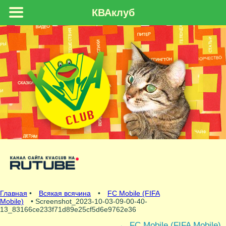
КВАклуб
Главная
•
Всякая всячина
•
FC Mobile (FIFA
Mobile)
• Screenshot_2023-10-03-09-00-40-
13_83166ce233f71d89e25cf5d6e9762e36
←
FC Mobile (FIFA Mobile)