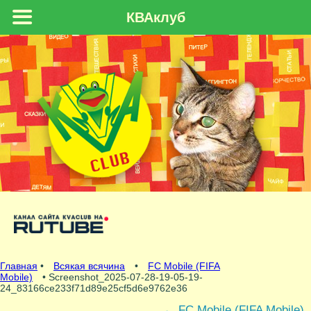
КВАклуб
Главная
•
Всякая всячина
•
FC Mobile (FIFA
Mobile)
• Screenshot_2025-07-28-19-05-19-
24_83166ce233f71d89e25cf5d6e9762e36
←
FC Mobile (FIFA Mobile)