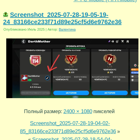
Screenshot_2025-07-28-19-05-19-
24_83166ce233f71d89e25cf5d6e9762e36
Опубликовано
Июль 2025
|
Автор:
Валентина
2400 × 1080
Полный размер:
пикселей
Screenshot_2025-07-28-19-04-02-
85_83166ce233f71d89e25cf5d6e9762e36
»
Screenshot_2025-07-28-18-54-04-
«