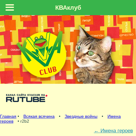
КВАклуб
Главная
•
Всякая всячина
•
Звездные войны
•
Имена
героев
• r2b2
←
Имена героев