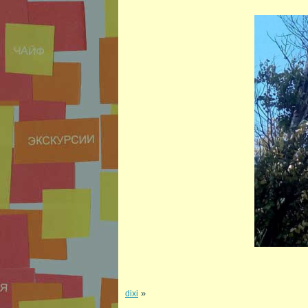
»
dixi