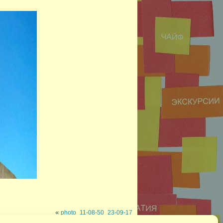
«
photo_11-08-50_23-09-17