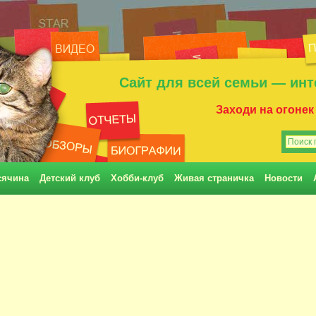
Сайт для всей семьи — инт
Заходи на огонек
сячина
Детский клуб
Хобби-клуб
Живая страничка
Новости