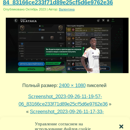
84_83166ce233f71d89e25cf5d6e9762e36
Опубликовано
Октябрь 2023
|
Автор:
Валентина
2400 × 1080
Полный размер:
пикселей
Screenshot_2023-09-26-11-19-57-
06_83166ce233f71d89e25cf5d6e9762e36
»
Screenshot_2023-09-26-11-17-33-
«
79_83166ce233f71d89e25cf5d6e9762e36
Управление согласием на
использование файлов cookie