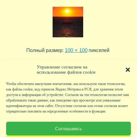
100 × 100
Полный размер:
пикселей
nestor
»
Управление согласием на
использование файлов cookie
Чтобы обеспечить наилучшие впечатления, мы используем такие технологии,
как файлы cookie, код сервисов Яндекс.Метрика и РСЯ, для хранения и/или
доступа к информации об устройстве. Согласие на эти технологии позволит нам
обрабатывать такие данные, как поведение при просмотре или уникальные
идентификаторы на этом сайте. Отсутствие согласия или отзыв согласия может
отрицательно повлиять на определенные особенности и функции.
Главная
|
Фото
|
Экскурсии
|
Всякая всячина
|
Детский клуб
|
Хобби-клуб
|
Живая
страничка
|
Новости
|
Авторы
|
Гостевая книга
|
Контакты
|
Друзья сайта
|
Карта
Соглашаюсь
сайта