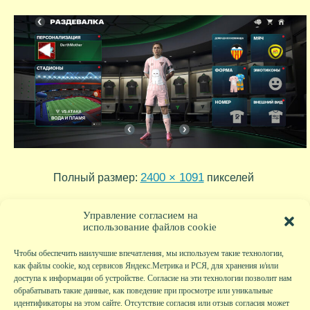
2400 × 1091
Полный размер:
пикселей
2025-09-25-16-20-13
2025-09-25-15-14-55
»
«
Управление согласием на
использование файлов cookie
Чтобы обеспечить наилучшие впечатления, мы используем такие технологии,
как файлы cookie, код сервисов Яндекс.Метрика и РСЯ, для хранения и/или
доступа к информации об устройстве. Согласие на эти технологии позволит нам
обрабатывать такие данные, как поведение при просмотре или уникальные
идентификаторы на этом сайте. Отсутствие согласия или отзыв согласия может