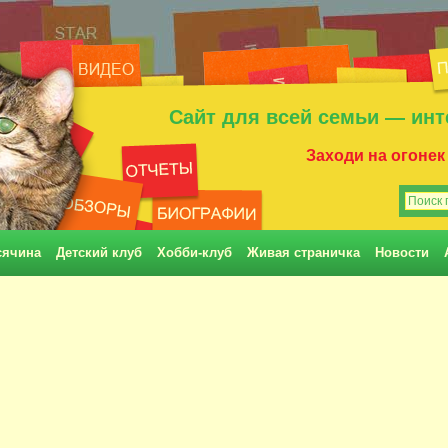
Сайт для всей семьи — инт
Заходи на огонек
сячина
Детский клуб
Хобби-клуб
Живая страничка
Новости