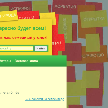
ересно будет всем!
 в наш семейный уголок!
Авторы
Гостевая книга
ame-at-0m5s
←
С собакой на велосипеде