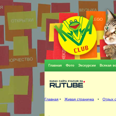
Главная
Фото
Экскурсии
Всякая в
Главная
•
Живая страничка
•
Отдых с