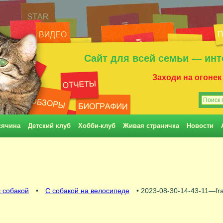
Сайт для всей семьи — инт
Заходи на огонек
сячина
Детский клуб
Хобби-клуб
Живая страничка
Новости
 собакой
•
С собакой на велосипеде
• 2023-08-30-14-43-11—fr