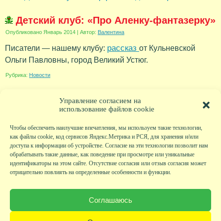
Детский клуб: «Про Аленку-фантазерку»
Опубликовано
Январь 2014
|
Автор:
Валентина
рассказ
Писатели — нашему клубу:
от Кульневской
Ольги Павловны, город Великий Устюг.
Рубрика:
Новости
Управление согласием на
использование файлов cookie
Чтобы обеспечить наилучшие впечатления, мы используем такие технологии,
как файлы cookie, код сервисов Яндекс.Метрика и РСЯ, для хранения и/или
доступа к информации об устройстве. Согласие на эти технологии позволит нам
обрабатывать такие данные, как поведение при просмотре или уникальные
идентификаторы на этом сайте. Отсутствие согласия или отзыв согласия может
отрицательно повлиять на определенные особенности и функции.
Главная
|
Фото
|
Экскурсии
|
Всякая всячина
|
Детский клуб
|
Хобби-клуб
|
Живая
страничка
|
Новости
|
Авторы
|
Гостевая книга
|
Контакты
|
Друзья сайта
|
Карта
Соглашаюсь
сайта
© KVAclub.ru, 2008-2026. Все права защищены.