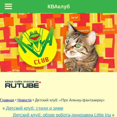
КВАклуб
Главная
•
Новости
• Детский клуб: «Про Аленку-фантазерку»
Детский клуб: стихи о зиме
«
Детский клуб: обзор робота-динозавра Little Inu
»