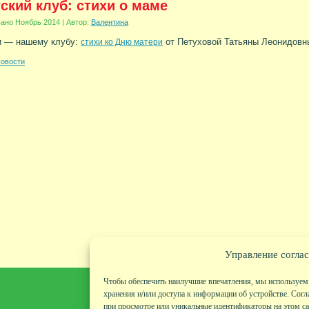
ский клуб: стихи о маме
вано
Ноябрь 2014
|
Автор:
Валентина
и — нашему клубу:
от Петуховой Татьяны Леонидовны
стихи ко Дню матери
овости
Управление соглас
Чтобы обеспечить наилучшие впечатления, мы используем 
хранения и/или доступа к информации об устройстве. Согл
при просмотре или уникальные идентификаторы на этом сай