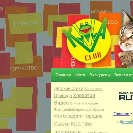
Главная
Фото
Экскурсии
Всякая в
Детские стихи
Коллекции
Хорватия
Природа
Видео
Отчеты о поездках
Фотографии природы
Музыка
Главная
Фотографии городов
«
Детский
Краткие
Сказки
доклады
Испания
Песни из