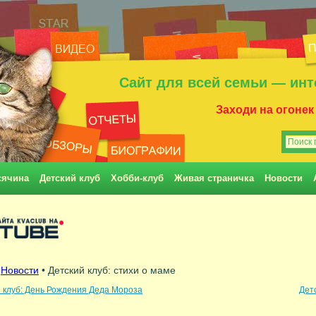
Сайт для всей семьи — инт
Заходи на огонек
сячина
Детский клуб
Хобби-клуб
Живая страничка
Новости
•
Новости
• Детский клуб: стихи о маме
 клуб: День Рождения Деда Мороза
Детс