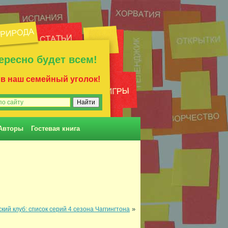
ересно будет всем!
 в наш семейный уголок!
Авторы
Гостевая книга
»
кий клуб: список серий 4 сезона Чаггингтона