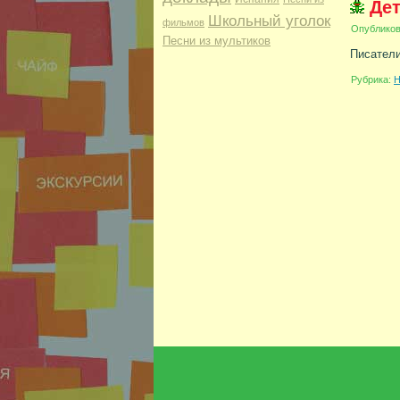
Дет
Школьный уголок
фильмов
Опублико
Песни из мультиков
Писател
Рубрика:
Н