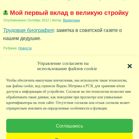
Мой первый вклад в великую стройку
Опубликовано
Октябрь 2012
|
Автор:
Валентина
Трудовая биография
: заметка в советской газете о
нашем дедушке.
Рубрика:
Новости
Управление согласием на
использование файлов cookie
Чтобы обеспечить наилучшие впечатления, мы используем такие технологии,
как файлы cookie, код сервисов Яндекс.Метрика и РСЯ, для хранения и/или
доступа к информации об устройстве. Согласие на эти технологии позволит нам
обрабатывать такие данные, как поведение при просмотре или уникальные
идентификаторы на этом сайте. Отсутствие согласия или отзыв согласия может
отрицательно повлиять на определенные особенности и функции.
Главная
|
Фото
|
Экскурсии
|
Всякая всячина
|
Детский клуб
|
Хобби-клуб
|
Живая
страничка
|
Новости
|
Авторы
|
Гостевая книга
|
Контакты
|
Друзья сайта
|
Карта
Соглашаюсь
сайта
© KVAclub.ru, 2008-2026. Все права защищены.