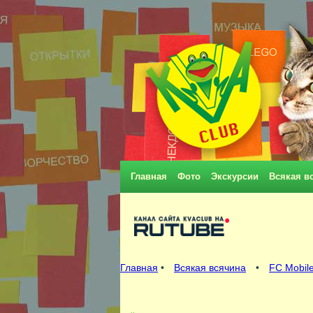
Главная
Фото
Экскурсии
Всякая в
Главная
•
Всякая всячина
•
FC Mobile