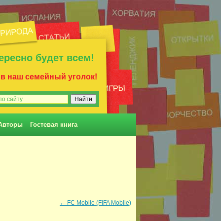
ересно будет всем!
 в наш семейный уголок!
Авторы
Гостевая книга
←
FC Mobile (FIFA Mobile)