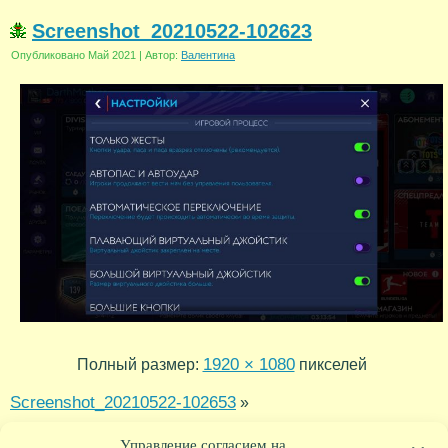
Screenshot_20210522-102623
Опубликовано
Май 2021
|
Автор:
Валентина
1920 × 1080
Полный размер:
пикселей
Screenshot_20210522-102653
»
Screenshot_20210522-102608
«
Управление согласием на