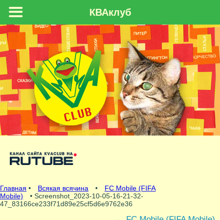
КВАклуб
Главная
•
Всякая всячина
•
FC Mobile (FIFA
Mobile)
• Screenshot_2023-10-05-16-21-32-
47_83166ce233f71d89e25cf5d6e9762e36
←
FC Mobile (FIFA Mobile)