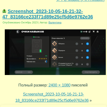
Screenshot_2023-10-05-16-21-32-
47_83166ce233f71d89e25cf5d6e9762e36
Опубликовано
Октябрь 2023
|
Автор:
Валентина
2400 × 1080
Полный размер:
пикселей
Screenshot_2023-10-05-16-21-13-
18_83166ce233f71d89e25cf5d6e9762e36
»
2023-10-04 19-00-59
«