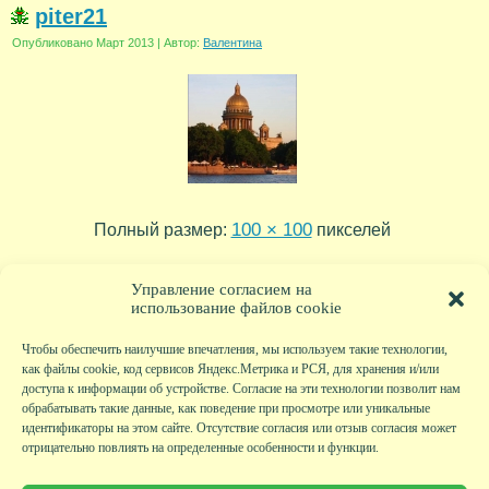
piter21
Опубликовано
Март 2013
|
Автор:
Валентина
100 × 100
Полный размер:
пикселей
volochek09
piter09
»
«
Управление согласием на
использование файлов cookie
Чтобы обеспечить наилучшие впечатления, мы используем такие технологии,
как файлы cookie, код сервисов Яндекс.Метрика и РСЯ, для хранения и/или
доступа к информации об устройстве. Согласие на эти технологии позволит нам
обрабатывать такие данные, как поведение при просмотре или уникальные
идентификаторы на этом сайте. Отсутствие согласия или отзыв согласия может
отрицательно повлиять на определенные особенности и функции.
Главная
|
Фото
|
Экскурсии
|
Всякая всячина
|
Детский клуб
|
Хобби-клуб
|
Живая