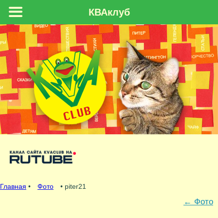
КВАклуб
Главная
•
Фото
• piter21
←
Фото