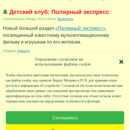
Детский клуб: Полярный экспресс
Опубликовано
Январь 2013
|
Автор:
Валентина
«Полярный экспресс»
Новый большой раздел
,
посвященный известному мультипликационному
фильму и игрушкам по его мотивам.
Рубрика:
Новости
Управление согласием на
использование файлов cookie
Чтобы обеспечить наилучшие впечатления, мы используем такие технологии,
как файлы cookie, код сервисов Яндекс.Метрика и РСЯ, для хранения и/или
доступа к информации об устройстве. Согласие на эти технологии позволит нам
обрабатывать такие данные, как поведение при просмотре или уникальные
идентификаторы на этом сайте. Отсутствие согласия или отзыв согласия может
отрицательно повлиять на определенные особенности и функции.
Главная
|
Фото
|
Экскурсии
|
Всякая всячина
|
Детский клуб
|
Хобби-клуб
|
Живая
страничка
|
Новости
|
Авторы
|
Гостевая книга
|
Контакты
|
Друзья сайта
|
Карта
Соглашаюсь
сайта
© KVAclub.ru, 2008-2026. Все права защищены.