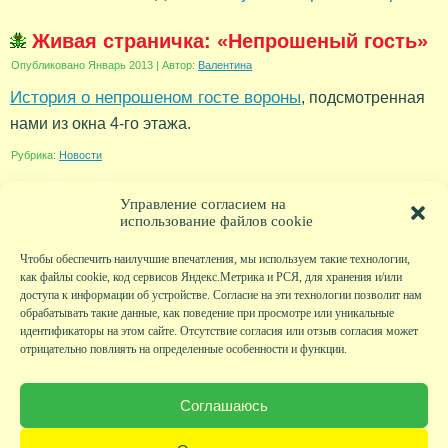
Живая страничка: «Непрошеный гость»
Опубликовано
Январь 2013
|
Автор:
Валентина
История о непрошеном госте вороны
, подсмотренная
нами из окна 4-го этажа.
Рубрика:
Новости
Управление согласием на
использование файлов cookie
Чтобы обеспечить наилучшие впечатления, мы используем такие технологии,
как файлы cookie, код сервисов Яндекс.Метрика и РСЯ, для хранения и/или
доступа к информации об устройстве. Согласие на эти технологии позволит нам
обрабатывать такие данные, как поведение при просмотре или уникальные
идентификаторы на этом сайте. Отсутствие согласия или отзыв согласия может
отрицательно повлиять на определенные особенности и функции.
Главная
|
Фото
|
Экскурсии
|
Всякая всячина
|
Детский клуб
|
Хобби-клуб
|
Живая
страничка
|
Новости
|
Авторы
|
Гостевая книга
|
Контакты
|
Друзья сайта
|
Карта
Соглашаюсь
сайта
© KVAclub.ru, 2008-2026. Все права защищены.