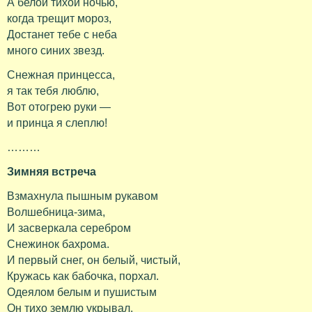
А белой тихой ночью,
когда трещит мороз,
Достанет тебе с неба
много синих звезд.
Снежная принцесса,
я так тебя люблю,
Вот отогрею руки —
и принца я слеплю!
………
Зимняя встреча
Взмахнула пышным рукавом
Волшебница-зима,
И засверкала серебром
Снежинок бахрома.
И первый снег, он белый, чистый,
Кружась как бабочка, порхал.
Одеялом белым и пушистым
Он тихо землю укрывал.