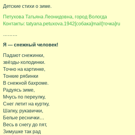
Детские стихи о зиме.
Петухова Татьяна Леонидовна, город Вологда
Контакты: tatyana.petuxova.1942[собака]mail[точка]ru
………
Я — снежный человек!
Падают снежинки,
звёзды-холодинки.
Точно на картинке,
Тонкие рябинки
В снежной бахроме.
Радуясь зиме,
Мчусь по переулку,
Снег летит на куртку,
Шапку, рукавички,
Белые реснички…
Весь в снегу до пят,
Зимушке так рад