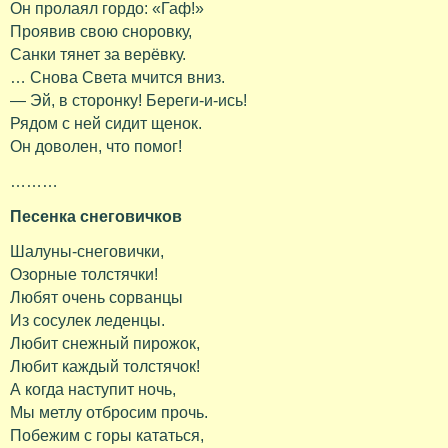
Он пролаял гордо: «Гаф!»
Проявив свою сноровку,
Санки тянет за верёвку.
… Снова Света мчится вниз.
— Эй, в сторонку! Береги-и-ись!
Рядом с ней сидит щенок.
Он доволен, что помог!
………
Песенка снеговичков
Шалуны-снеговички,
Озорные толстячки!
Любят очень сорванцы
Из сосулек леденцы.
Любит снежный пирожок,
Любит каждый толстячок!
А когда наступит ночь,
Мы метлу отбросим прочь.
Побежим с горы кататься,