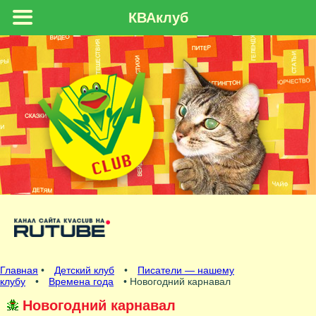
КВАклуб
Главная
•
Детский клуб
•
Писатели — нашему
клубу
•
Времена года
• Новогодний карнавал
Новогодний карнавал