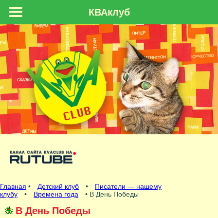
КВАклуб
Главная
•
Детский клуб
•
Писатели — нашему
клубу
•
Времена года
• В День Победы
В День Победы