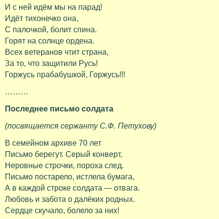
И с ней идём мы на парад!
Идёт тихонечко она,
С палочкой, болит спина.
Горят на солнце ордена.
Всех ветеранов чтит страна,
За то, что защитили Русь!
Горжусь прабабушкой, Горжусь!!!
………
Последнее письмо солдата
(посвящается сержанту С.Ф. Петухову)
В семейном архиве 70 лет
Письмо берегут. Серый конверт,
Неровные строчки, пороха след.
Письмо постарело, истлела бумага,
А в каждой строке солдата — отвага.
Любовь и забота о далёких родных.
Сердце скучало, болело за них!