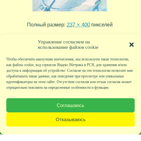
237 × 400
Полный размер:
пикселей
tr12_27
tr12_25
»
«
Управление согласием на
использование файлов cookie
Чтобы обеспечить наилучшие впечатления, мы используем такие технологии,
как файлы cookie, код сервисов Яндекс.Метрика и РСЯ, для хранения и/или
доступа к информации об устройстве. Согласие на эти технологии позволит нам
обрабатывать такие данные, как поведение при просмотре или уникальные
идентификаторы на этом сайте. Отсутствие согласия или отзыв согласия может
отрицательно повлиять на определенные особенности и функции.
Главная
|
Фото
|
Экскурсии
|
Всякая всячина
|
Детский клуб
|
Хобби-клуб
|
Живая
страничка
|
Новости
|
Авторы
|
Гостевая книга
|
Контакты
|
Друзья сайта
|
Карта
Соглашаюсь
сайта
© KVAclub.ru, 2008-2026. Все права защищены.
Отказываюсь
Политика безопасности
При любом использовании материалов активная ссылка на сайт KVAclub.ru
обязательна!