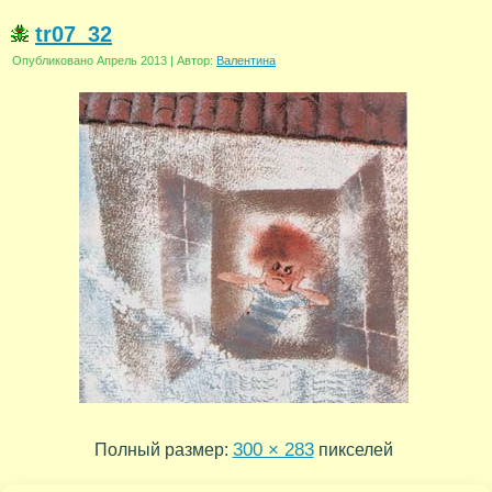
tr07_32
Опубликовано
Апрель 2013
|
Автор:
Валентина
300 × 283
Полный размер:
пикселей
tr07_33
tr07_31
»
«