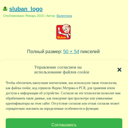
sluban_logo
Опубликовано
Январь 2015
|
Автор:
Валентина
50 × 54
Полный размер:
пикселей
bela_logo
brick_logo
»
«
Управление согласием на
использование файлов cookie
Чтобы обеспечить наилучшие впечатления, мы используем такие технологии,
как файлы cookie, код сервисов Яндекс.Метрика и РСЯ, для хранения и/или
доступа к информации об устройстве. Согласие на эти технологии позволит нам
обрабатывать такие данные, как поведение при просмотре или уникальные
идентификаторы на этом сайте. Отсутствие согласия или отзыв согласия может
отрицательно повлиять на определенные особенности и функции.
Главная
|
Фото
|
Экскурсии
|
Всякая всячина
|
Детский клуб
|
Хобби-клуб
|
Живая
страничка
|
Новости
|
Авторы
|
Гостевая книга
|
Контакты
|
Друзья сайта
|
Карта
Соглашаюсь