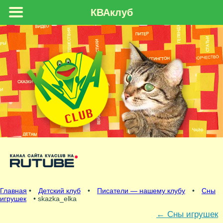
КВАклуб
Главная
•
Детский клуб
•
Писатели — нашему клубу
•
Сны
игрушек
• skazka_elka
←
Сны игрушек