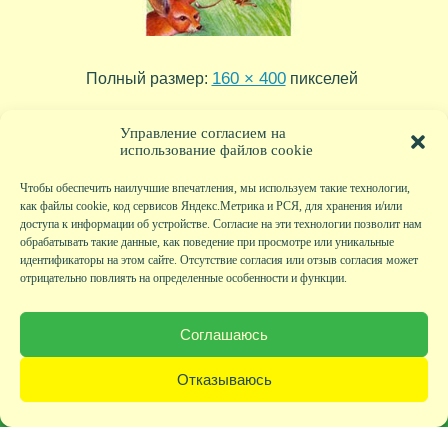
160 × 400
Полный размер:
пикселей
tr09_23
tr09_21
»
«
Управление согласием на
использование файлов cookie
Чтобы обеспечить наилучшие впечатления, мы используем такие технологии,
как файлы cookie, код сервисов Яндекс.Метрика и РСЯ, для хранения и/или
доступа к информации об устройстве. Согласие на эти технологии позволит нам
обрабатывать такие данные, как поведение при просмотре или уникальные
идентификаторы на этом сайте. Отсутствие согласия или отзыв согласия может
отрицательно повлиять на определенные особенности и функции.
Главная
|
Фото
|
Экскурсии
|
Всякая всячина
|
Детский клуб
|
Хобби-клуб
|
Живая
страничка
|
Новости
|
Авторы
|
Гостевая книга
|
Контакты
|
Друзья сайта
|
Карта
Соглашаюсь
сайта
© KVAclub.ru, 2008-2026. Все права защищены.
Отказываюсь
Политика безопасности
При любом использовании материалов активная ссылка на сайт KVAclub.ru
обязательна!