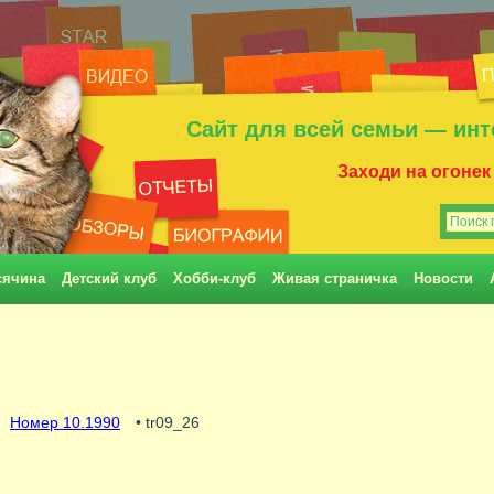
Сайт для всей семьи — инт
Заходи на огонек
сячина
Детский клуб
Хобби-клуб
Живая страничка
Новости
Номер 10.1990
• tr09_26