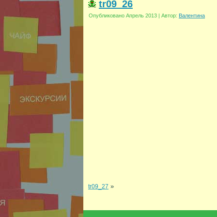
tr09_26
Опубликовано
Апрель 2013
|
Автор:
Валентина
»
tr09_27