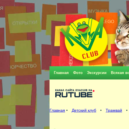
Главная
Фото
Экскурсии
Всякая в
Главная
•
Детский клуб
•
Трамвай
•