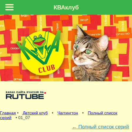
КВАклуб
Главная
•
Детский клуб
•
Чаггингтон
•
Полный список
серий
• 01_07
←
Полный список серий