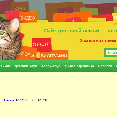
Сайт для всей семьи — инт
Заходи на огонек
сячина
Детский клуб
Хобби-клуб
Живая страничка
Новости
Номер 02.1990
• tr02_28