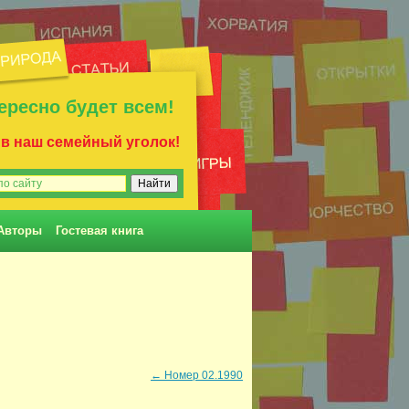
ересно будет всем!
 в наш семейный уголок!
Авторы
Гостевая книга
←
Номер 02.1990