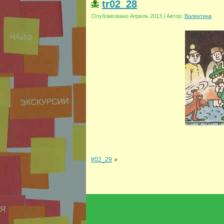
tr02_28
Опубликовано
Апрель 2013
|
Автор:
Валентина
»
tr02_29