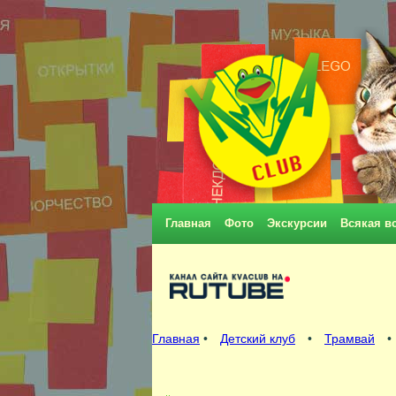
Главная
Фото
Экскурсии
Всякая в
Главная
•
Детский клуб
•
Трамвай
•