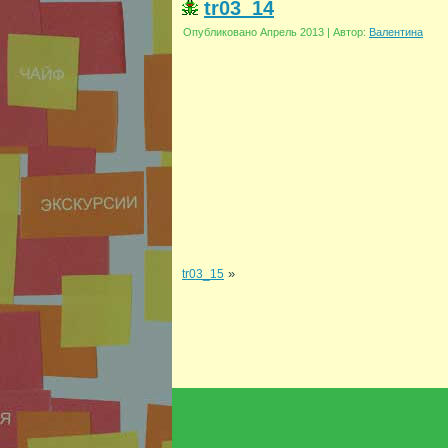
tr03_14
Опубликовано
Апрель 2013
|
Автор:
Валентина
»
tr03_15