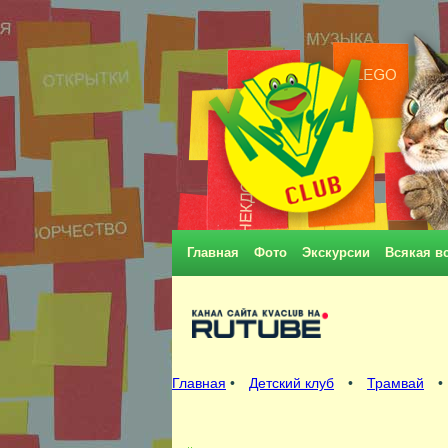
Главная
Фото
Экскурсии
Всякая в
Главная
•
Детский клуб
•
Трамвай
•