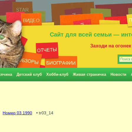
Сайт для всей семьи — инт
Заходи на огонек
сячина
Детский клуб
Хобби-клуб
Живая страничка
Новости
Номер 03.1990
• tr03_14