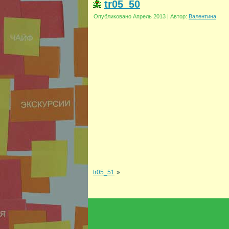
tr05_50
Опубликовано
Апрель 2013
|
Автор:
Валентина
»
tr05_51