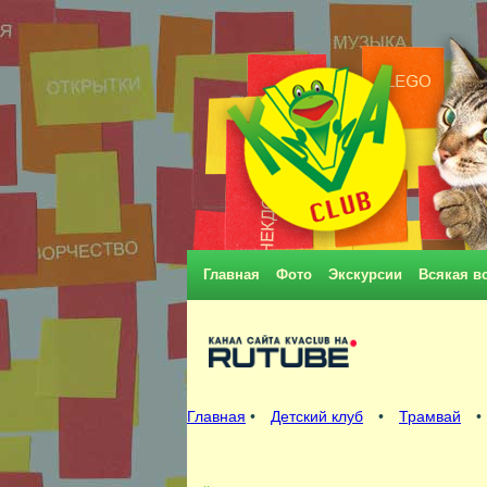
Главная
Фото
Экскурсии
Всякая в
Главная
•
Детский клуб
•
Трамвай
•