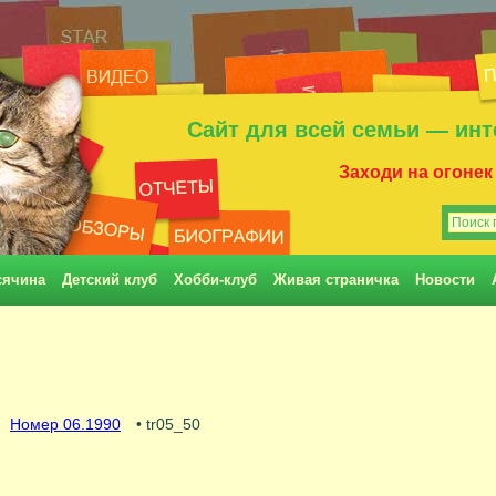
Сайт для всей семьи — инт
Заходи на огонек
сячина
Детский клуб
Хобби-клуб
Живая страничка
Новости
Номер 06.1990
• tr05_50