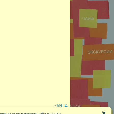
«
tr08_11
ием на использование файлов cookie