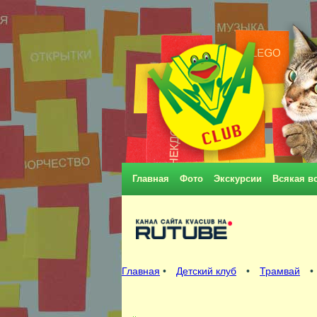
Главная
Фото
Экскурсии
Всякая в
Главная
•
Детский клуб
•
Трамвай
•