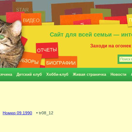
Сайт для всей семьи — инт
Заходи на огонек
сячина
Детский клуб
Хобби-клуб
Живая страничка
Новости
Номер 09.1990
• tr08_12