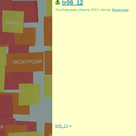
tr08_12
Опубликовано
Апрель 2013
|
Автор:
Валентина
»
tr08_13