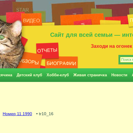
Сайт для всей семьи — инт
Заходи на огонек
сячина
Детский клуб
Хобби-клуб
Живая страничка
Новости
Номер 11.1990
• tr10_16