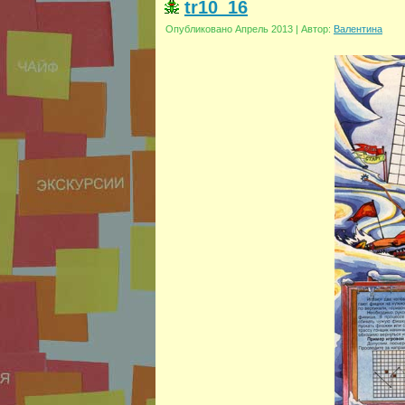
tr10_16
Опубликовано
Апрель 2013
|
Автор:
Валентина