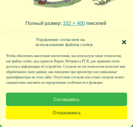
332 × 400
Полный размер:
пикселей
tr11_08
tr11_06
»
«
Управление согласием на
использование файлов cookie
Чтобы обеспечить наилучшие впечатления, мы используем такие технологии,
как файлы cookie, код сервисов Яндекс.Метрика и РСЯ, для хранения и/или
доступа к информации об устройстве. Согласие на эти технологии позволит нам
обрабатывать такие данные, как поведение при просмотре или уникальные
идентификаторы на этом сайте. Отсутствие согласия или отзыв согласия может
отрицательно повлиять на определенные особенности и функции.
Главная
|
Фото
|
Экскурсии
|
Всякая всячина
|
Детский клуб
|
Хобби-клуб
|
Живая
страничка
|
Новости
|
Авторы
|
Гостевая книга
|
Контакты
|
Друзья сайта
|
Карта
Соглашаюсь
сайта
© KVAclub.ru, 2008-2026. Все права защищены.
Отказываюсь
Политика безопасности
При любом использовании материалов активная ссылка на сайт KVAclub.ru
обязательна!